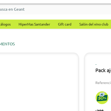
tálogos
HiperMas Santander
Gift card
Salón del vino club
MENTOS
-
Pack a
Referenci
398
$