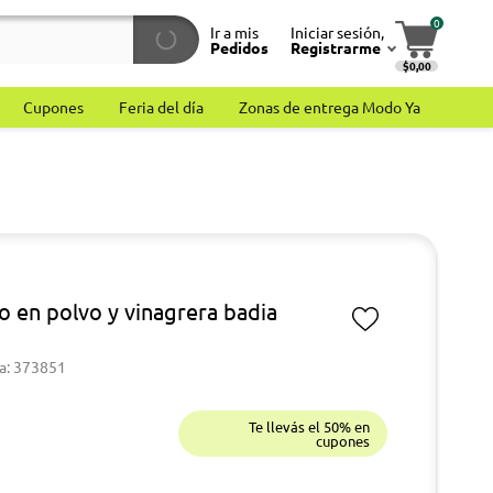
0
Ir a mis
Iniciar sesión,
Pedidos
Registrarme
$0,00
Cupones
Feria del día
Zonas de entrega Modo Ya
jo en polvo y vinagrera badia
a: 373851
Te llevás el 50% en
cupones