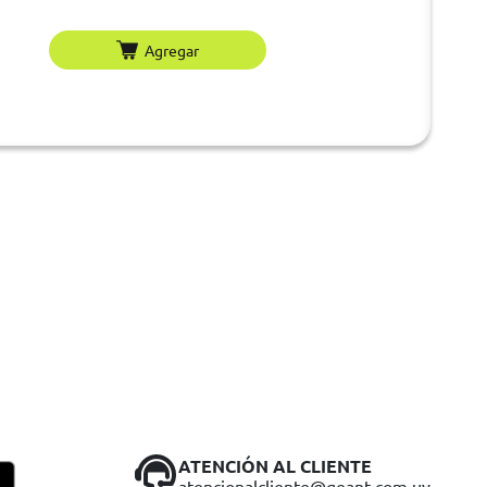
Agregar
ATENCIÓN AL CLIENTE
atencionalcliente@geant.com.uy