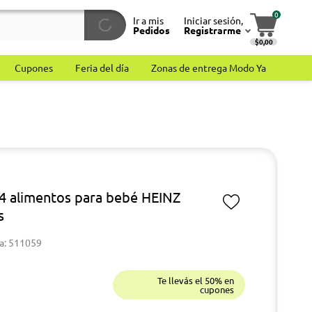
0
Ir a mis
Iniciar sesión,
Pedidos
Registrarme
$0,00
Cupones
Feria del día
Zonas de entrega Modo Ya
 4 alimentos para bebé HEINZ
s
a: 511059
Te llevás el 50% en
cupones