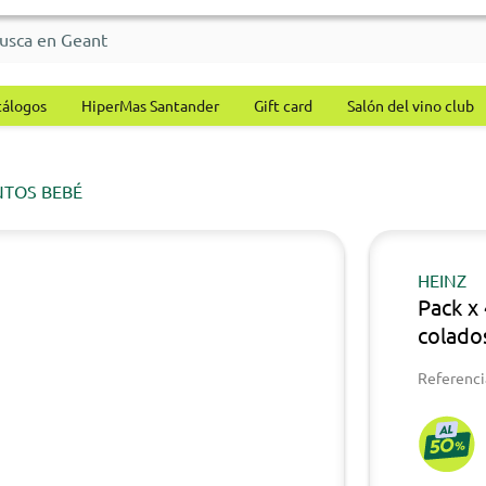
tálogos
HiperMas Santander
Gift card
Salón del vino club
NTOS BEBÉ
HEINZ
Pack x
colado
Referenci