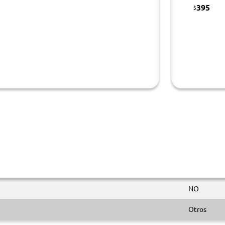
395
$
NO
Otros