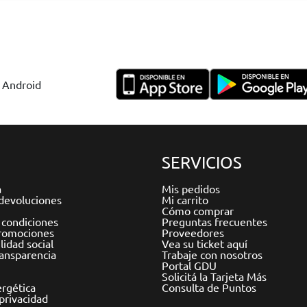
y Android
SERVICIOS
a
Mis pedidos
devoluciones
Mi carrito
Cómo comprar
 condiciones
Preguntas frecuentes
romociones
Proveedores
idad social
Vea su ticket aquí
ransparencia
Trabaje con nosotros
Portal GDU
Solicitá la Tarjeta Más
ergética
Consulta de Puntos
 privacidad