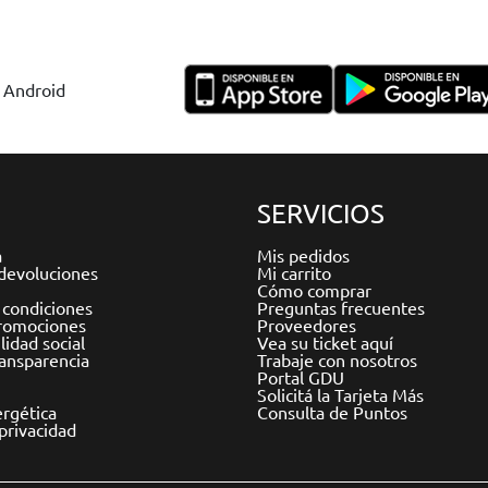
y Android
SERVICIOS
a
Mis pedidos
devoluciones
Mi carrito
Cómo comprar
 condiciones
Preguntas frecuentes
romociones
Proveedores
idad social
Vea su ticket aquí
ransparencia
Trabaje con nosotros
Portal GDU
Solicitá la Tarjeta Más
ergética
Consulta de Puntos
 privacidad