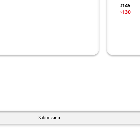
145
$
130
$
Saborizado