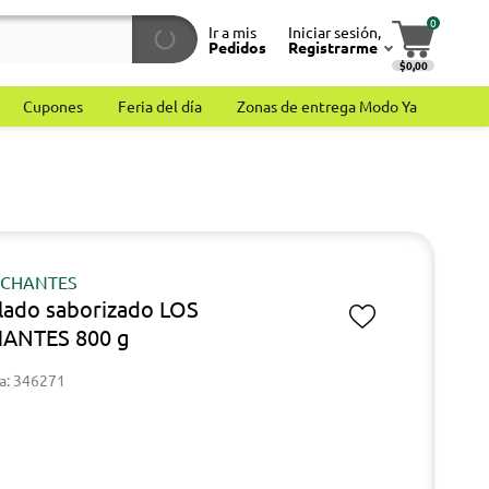
0
Ir a mis
Iniciar sesión,
Pedidos
Registrarme
$0,00
Cupones
Feria del día
Zonas de entrega Modo Ya
RCHANTES
llado saborizado LOS
ANTES 800 g
a: 346271