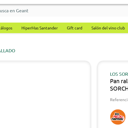
tálogos
HiperMas Santander
Gift card
Salón del vino club
ALLADO
LOS SO
Pan ra
SORCH
Referenci