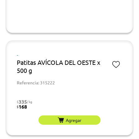
-
Patitas AVÍCOLA DEL OESTE x
500 g
Referencia: 315222
335
$
/ kg
168
$
Agregar