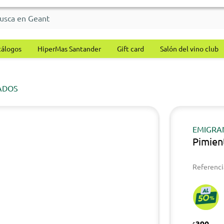
tálogos
HiperMas Santander
Gift card
Salón del vino club
ADOS
EMIGRA
Pimien
Referenci
390
$