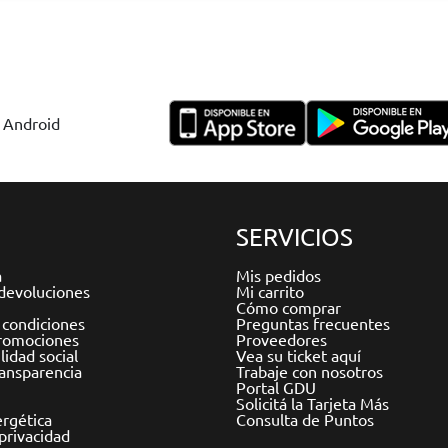
y Android
SERVICIOS
a
Mis pedidos
devoluciones
Mi carrito
Cómo comprar
 condiciones
Preguntas frecuentes
romociones
Proveedores
idad social
Vea su ticket aquí
ransparencia
Trabaje con nosotros
Portal GDU
Solicitá la Tarjeta Más
ergética
Consulta de Puntos
 privacidad