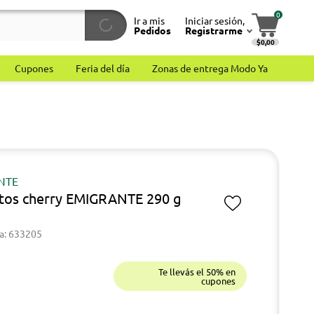
0
Ir a mis
Iniciar sesión,
Pedidos
Registrarme
$0,00
Cupones
Feria del día
Zonas de entrega Modo Ya
NTE
tos cherry EMIGRANTE 290 g
a: 633205
Te llevás el 50% en
cupones