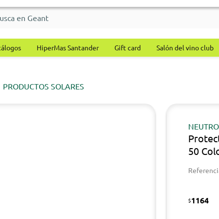
tálogos
HiperMas Santander
Gift card
Salón del vino club
PRODUCTOS SOLARES
NEUTR
Protec
50 Col
Referenci
1164
$