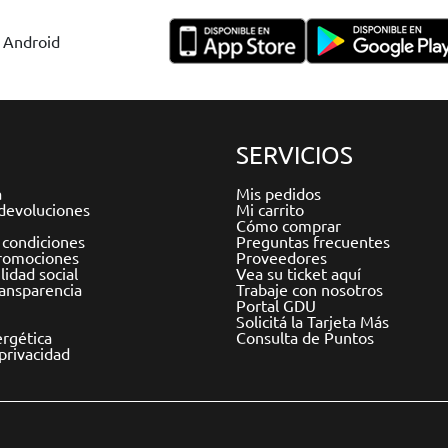
y Android
SERVICIOS
a
Mis pedidos
devoluciones
Mi carrito
Cómo comprar
 condiciones
Preguntas frecuentes
romociones
Proveedores
idad social
Vea su ticket aquí
ransparencia
Trabaje con nosotros
Portal GDU
Solicitá la Tarjeta Más
ergética
Consulta de Puntos
 privacidad