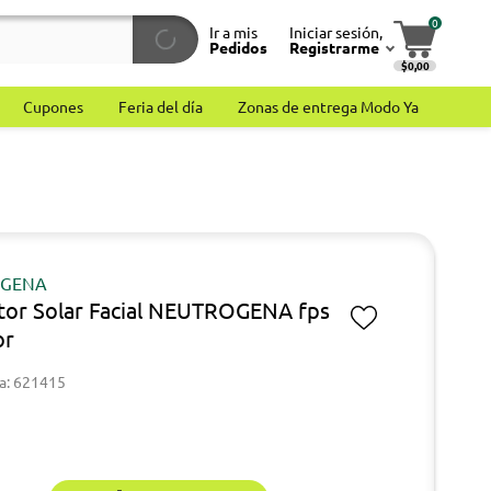
0
Ir a mis
Iniciar sesión,
Pedidos
Registrarme
$0,00
Cupones
Feria del día
Zonas de entrega Modo Ya
OGENA
tor Solar Facial NEUTROGENA fps
or
a: 621415