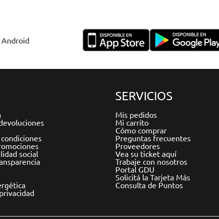
y Android
SERVICIOS
a
Mis pedidos
devoluciones
Mi carrito
Cómo comprar
 condiciones
Preguntas frecuentes
romociones
Proveedores
idad social
Vea su ticket aquí
ransparencia
Trabaje con nosotros
Portal GDU
Solicitá la Tarjeta Más
ergética
Consulta de Puntos
 privacidad