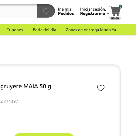
0
Ir a mis
Iniciar sesión,
Pedidos
Registrarme
$0,00
Cupones
Feria del día
Zonas de entrega Modo Ya
gruyere MAIA 50 g
a: 274397