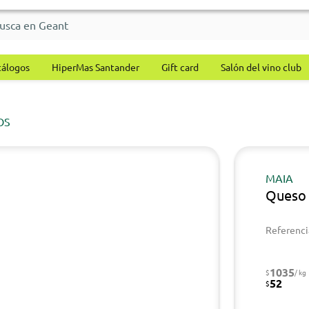
tálogos
HiperMas Santander
Gift card
Salón del vino club
OS
MAIA
Queso 
Referenci
1035
$
/ kg
52
$