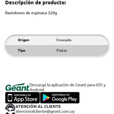
Descripción de producto:
Raviolones de espinaca 320g
Origen
Envasada
Tipo
Pastas
Descargá la aplicación de Geant para IOS y
Android
ATENCIÓN AL CLIENTE
atencionalcliente@geant.com.uy