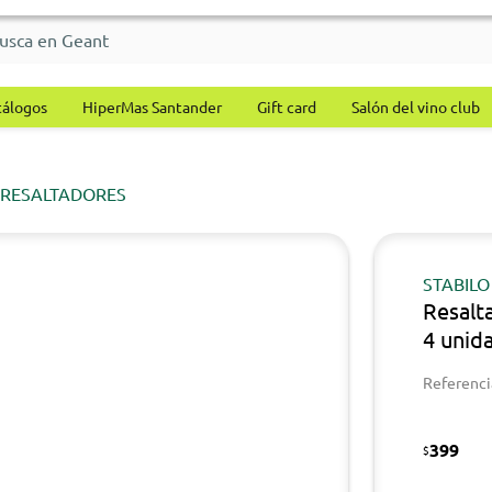
tálogos
HiperMas Santander
Gift card
Salón del vino club
RESALTADORES
STABILO
Resalt
4 unid
Referenci
399
$