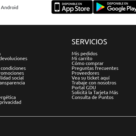
y Android
SERVICIOS
a
Mis pedidos
devoluciones
Mi carrito
Cómo comprar
 condiciones
Preguntas frecuentes
romociones
Proveedores
idad social
Vea su ticket aquí
ransparencia
Trabaje con nosotros
Portal GDU
Solicitá la Tarjeta Más
ergética
Consulta de Puntos
 privacidad