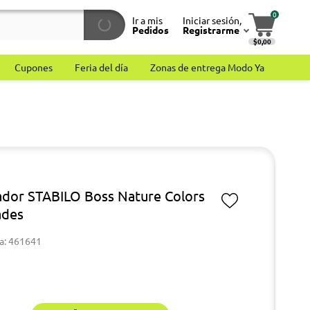
0
Ir a mis
Iniciar sesión,
Pedidos
Registrarme
$0,00
Cupones
Feria del día
Zonas de entrega Modo Ya
ador STABILO Boss Nature Colors
ades
a: 461641