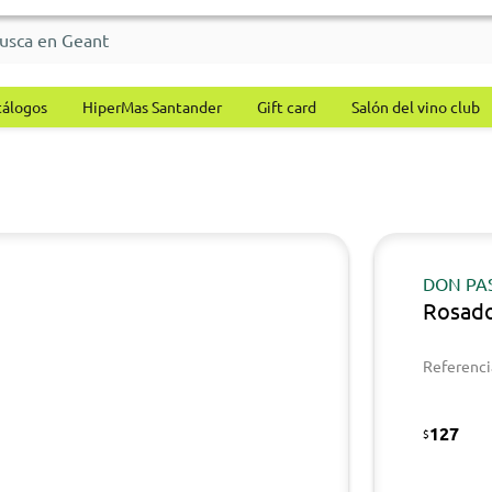
tálogos
HiperMas Santander
Gift card
Salón del vino club
DON PA
Rosado
Referenci
127
$