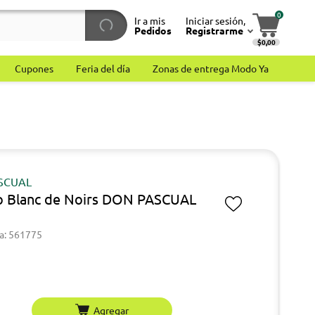
0
Ir a mis
Iniciar sesión,
Pedidos
Registrarme
$0,00
Cupones
Feria del día
Zonas de entrega Modo Ya
SCUAL
 Blanc de Noirs DON PASCUAL
a: 561775
Agregar