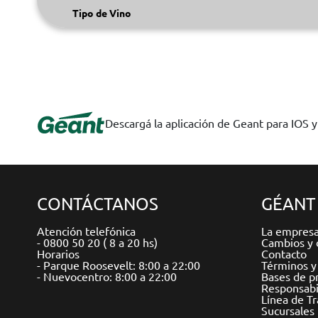
Tipo de Vino
Descargá la aplicación de Geant para IOS 
CONTÁCTANOS
GÉANT
Atención telefónica
La empres
- 0800 50 20 ( 8 a 20 hs)
Cambios y 
Horarios
Contacto
- Parque Roosevelt: 8:00 a 22:00
Términos y
- Nuevocentro: 8:00 a 22:00
Bases de p
Responsabil
Línea de T
Sucursales