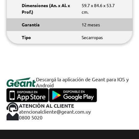
Dimensiones (An. x Al. x
59.7 x 84.6 x 53.7
Prof.)
cm.
Garantía
12 meses
Tipo
Secarropas
Descargá la aplicación de Geant para IOS y
Android
ATENCIÓN AL CLIENTE
atencionalcliente@geant.com.uy
0800 5020