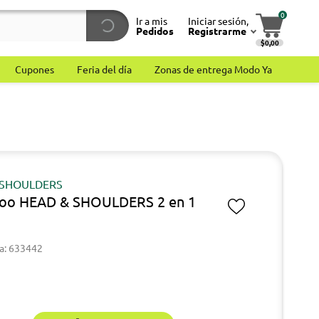
0
Ir a mis
Iniciar sesión,
Pedidos
Registrarme
$0,00
Cupones
Feria del día
Zonas de entrega Modo Ya
 SHOULDERS
oo HEAD & SHOULDERS 2 en 1
a: 633442