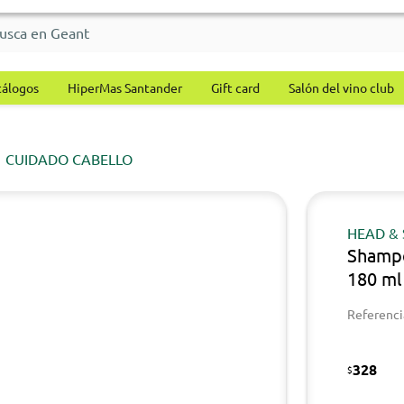
tálogos
HiperMas Santander
Gift card
Salón del vino club
CUIDADO CABELLO
HEAD &
Shamp
180 ml
Referenci
328
$