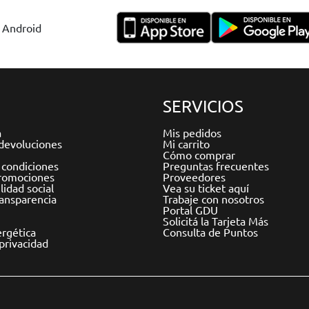
y Android
SERVICIOS
a
Mis pedidos
devoluciones
Mi carrito
Cómo comprar
 condiciones
Preguntas frecuentes
romociones
Proveedores
idad social
Vea su ticket aquí
ransparencia
Trabaje con nosotros
Portal GDU
Solicitá la Tarjeta Más
ergética
Consulta de Puntos
 privacidad