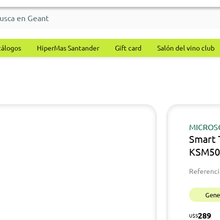
tálogos
HiperMas Santander
Gift card
Salón del vino club
MICROS
Smart 
KSM50
Referenci
Gener
289
U$S