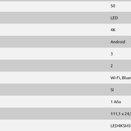
50
LED
4K
Android
3
2
Wi-Fi, Blu
SI
1 Año
111,1 x 24,
LED4KSM5