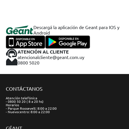
Descargá la aplicación de Geant para IOS y
Android
ATENCIÓN AL CLIENTE
atencionalcliente@geant.com.uy
0800 5020
CONTÁCTANOS
Atención telefónica
- 0800 50 20 ( 8 a 20 hs)
Horarios
- Parque Roosevelt: 8:00 a 22:00
- Nuevocentro: 8:00 a 22:00
GÉANT