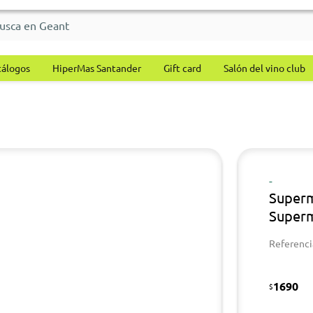
tálogos
HiperMas Santander
Gift card
Salón del vino club
-
Superm
Superm
Referenci
1690
$