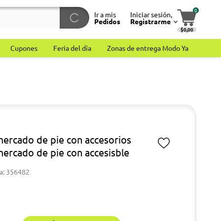
0
Ir a mis
Iniciar sesión,
Pedidos
Registrarme
$0,00
Cupones
Feria del día
Zonas de entrega Modo Ya
ercado de pie con accesorios
ercado de pie con accesisble
a: 356482