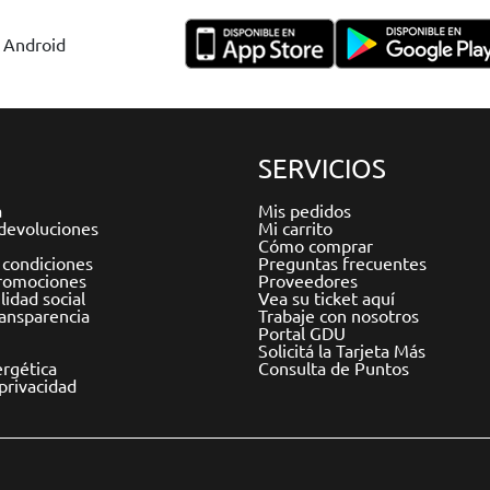
y Android
SERVICIOS
a
Mis pedidos
devoluciones
Mi carrito
Cómo comprar
 condiciones
Preguntas frecuentes
romociones
Proveedores
idad social
Vea su ticket aquí
ransparencia
Trabaje con nosotros
Portal GDU
Solicitá la Tarjeta Más
ergética
Consulta de Puntos
 privacidad