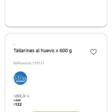
-
Tallarines al huevo x 600 g
Referencia: 110711
202,3
$
/ kg
289
$
122
$