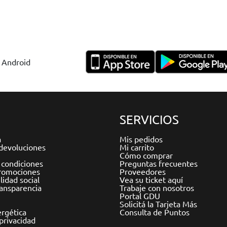
y Android
SERVICIOS
a
Mis pedidos
devoluciones
Mi carrito
Cómo comprar
 condiciones
Preguntas frecuentes
romociones
Proveedores
idad social
Vea su ticket aquí
ransparencia
Trabaje con nosotros
Portal GDU
Solicitá la Tarjeta Más
ergética
Consulta de Puntos
 privacidad