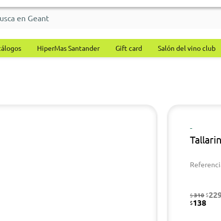
tálogos
HiperMas Santander
Gift card
Salón del vino club
-
Tallari
Referenci
22
310
$
$
138
$