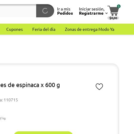
0
Ir a mis
Iniciar sesión,
Pedidos
Registrarme
$0,00
Cupones
Feria del día
Zonas de entrega Modo Ya
nes de espinaca x 600 g
a: 110715
9
/ kg