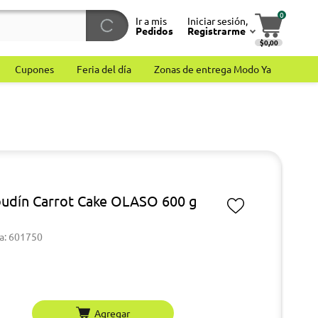
0
Ir a mis
Iniciar sesión,
Pedidos
Registrarme
$0,00
Cupones
Feria del día
Zonas de entrega Modo Ya
budín Carrot Cake OLASO 600 g
a: 601750
Agregar