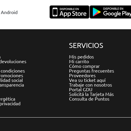
y Android
SERVICIOS
a
Mis pedidos
devoluciones
Mi carrito
Cómo comprar
 condiciones
Preguntas frecuentes
romociones
Proveedores
idad social
Vea su ticket aquí
ransparencia
Trabaje con nosotros
Portal GDU
Solicitá la Tarjeta Más
ergética
Consulta de Puntos
 privacidad