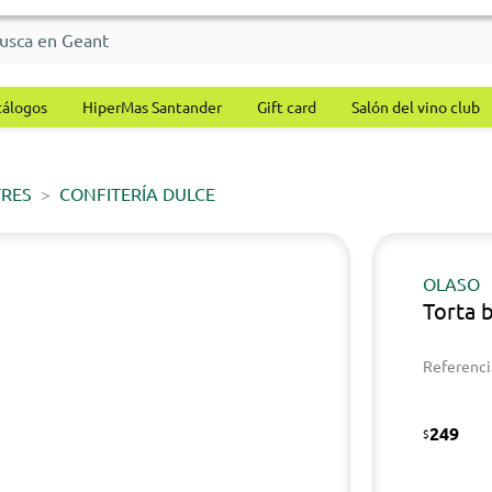
tálogos
HiperMas Santander
Gift card
Salón del vino club
TRES
CONFITERÍA DULCE
OLASO
Torta 
Referenci
249
$