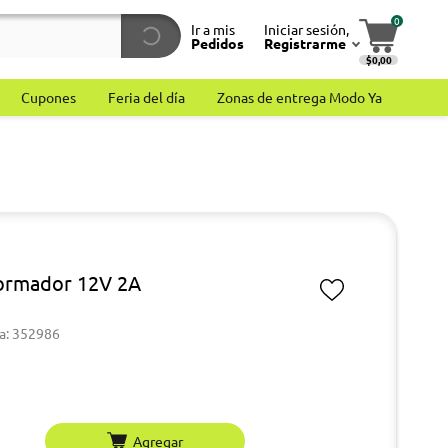
0
Ir a mis
Iniciar sesión,
Pedidos
Registrarme
$0,00
Cupones
Feria del día
Zonas de entrega Modo Ya
ormador 12V 2A
a: 352986
Agregar