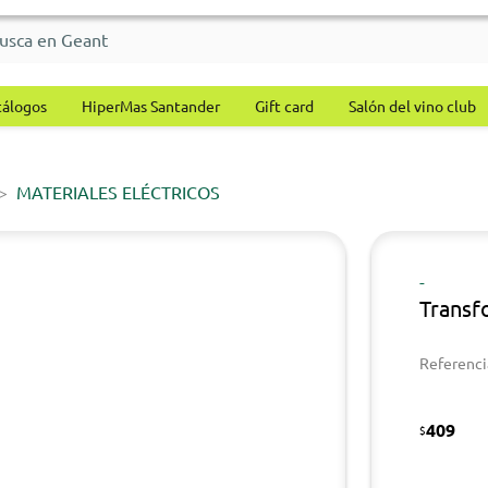
tálogos
HiperMas Santander
Gift card
Salón del vino club
MATERIALES ELÉCTRICOS
-
Transf
Referenci
409
$