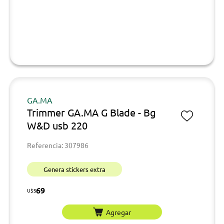
GA.MA
Trimmer GA.MA G Blade - Bg
W&D usb 220
Referencia: 307986
Genera stickers extra
69
U$S
Agregar