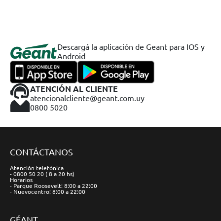
Descargá la aplicación de Geant para IOS y
Android
ATENCIÓN AL CLIENTE
atencionalcliente@geant.com.uy
0800 5020
CONTÁCTANOS
Atención telefónica
- 0800 50 20 ( 8 a 20 hs)
Horarios
- Parque Roosevelt: 8:00 a 22:00
- Nuevocentro: 8:00 a 22:00
GÉANT