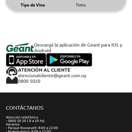
Tipo de Vino
Tinto
Descargá la aplicación de Geant para IOS y
Android
ATENCIÓN AL CLIENTE
atencionalcliente@geant.com.uy
0800 5020
CONTÁCTANOS
Atención telefónica
- 0800 50 20 ( 8 a 20 hs)
Horarios
- Parque Roosevelt: 8:00 a 22:00
- Nuevocentro: 8:00 a 22:00