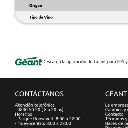
Origen
Tipo de Vino
Descargá la aplicación de Geant para IOS 
CONTÁCTANOS
GÉANT
Atención telefónica
La empres
- 0800 50 20 ( 8 a 20 hs)
Cambios y 
Horarios
Contacto
- Parque Roosevelt: 8:00 a 22:00
Términos y
- Nuevocentro: 8:00 a 22:00
Bases de p
Responsabil