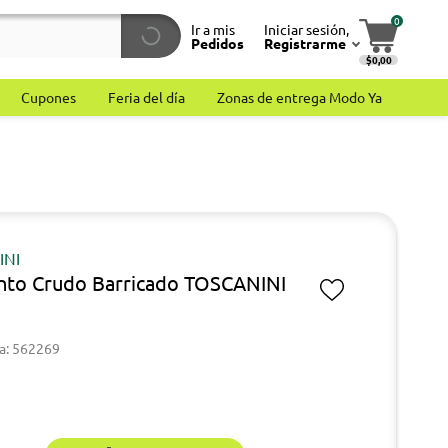
0
Ir a mis
Iniciar sesión,
Pedidos
Registrarme
$0,00
Cupones
Feria del día
Zonas de entrega Modo Ya
INI
into Crudo Barricado TOSCANINI
a: 562269