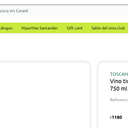
tálogos
HiperMas Santander
Gift card
Salón del vino club
TOSCAN
Vino t
750 ml
Referenci
1180
$