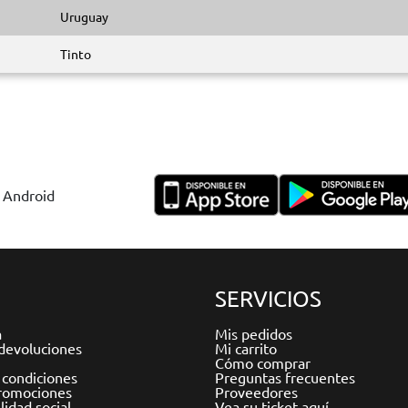
Uruguay
Tinto
y Android
SERVICIOS
a
Mis pedidos
devoluciones
Mi carrito
Cómo comprar
 condiciones
Preguntas frecuentes
romociones
Proveedores
idad social
Vea su ticket aquí