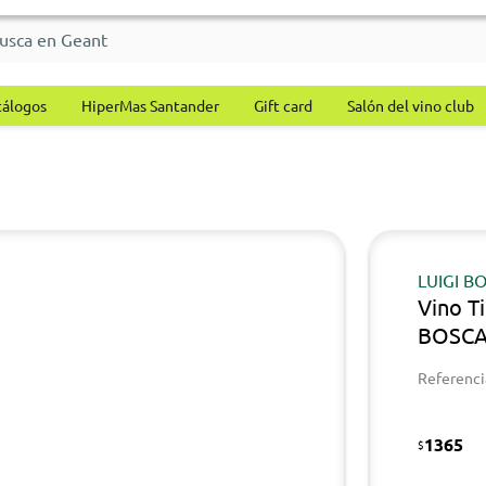
tálogos
HiperMas Santander
Gift card
Salón del vino club
LUIGI B
Vino T
BOSCA
Referenci
1365
$