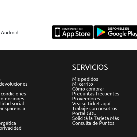
y Android
SERVICIOS
a
Mis pedidos
devoluciones
Mi carrito
Cómo comprar
 condiciones
Preguntas frecuentes
romociones
Proveedores
idad social
Vea su ticket aquí
ransparencia
Trabaje con nosotros
Portal GDU
Solicitá la Tarjeta Más
ergética
Consulta de Puntos
 privacidad