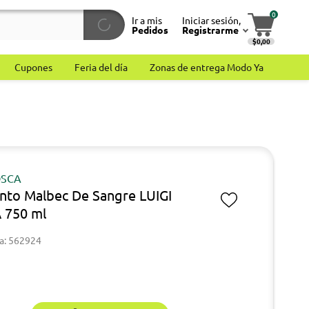
0
Ir a mis
Iniciar sesión,
Pedidos
Registrarme
$0,00
Cupones
Feria del día
Zonas de entrega Modo Ya
OSCA
into Malbec De Sangre LUIGI
 750 ml
a: 562924