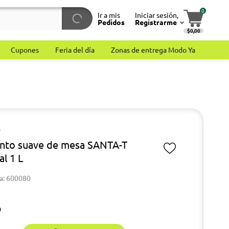
0
Ir a mis
Iniciar sesión,
Pedidos
Registrarme
$0,00
Cupones
Feria del día
Zonas de entrega Modo Ya
T
into suave de mesa SANTA-T
al 1 L
a: 600080
9