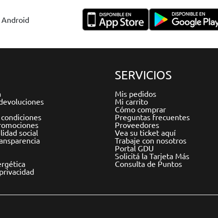
y Android
SERVICIOS
a
Mis pedidos
devoluciones
Mi carrito
Cómo comprar
 condiciones
Preguntas frecuentes
romociones
Proveedores
idad social
Vea su ticket aquí
ransparencia
Trabaje con nosotros
Portal GDU
Solicitá la Tarjeta Más
ergética
Consulta de Puntos
 privacidad