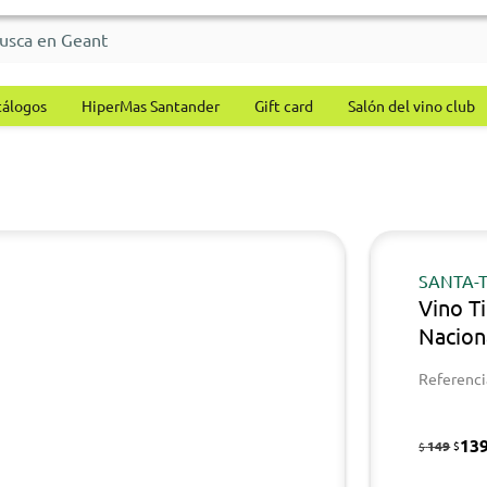
tálogos
HiperMas Santander
Gift card
Salón del vino club
SANTA-
Vino T
Nacion
Referenci
13
149
$
$