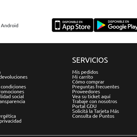
y Android
SERVICIOS
a
Mis pedidos
devoluciones
Mi carrito
Cómo comprar
 condiciones
Preguntas frecuentes
romociones
Proveedores
idad social
Vea su ticket aquí
ransparencia
Trabaje con nosotros
Portal GDU
Solicitá la Tarjeta Más
ergética
Consulta de Puntos
 privacidad