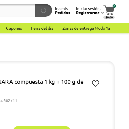
0
Ir a mis
Iniciar sesión,
Pedidos
Registrarme
$0,00
Cupones
Feria del día
Zonas de entrega Modo Ya
SARA compuesta 1 kg + 100 g de
a: 662711