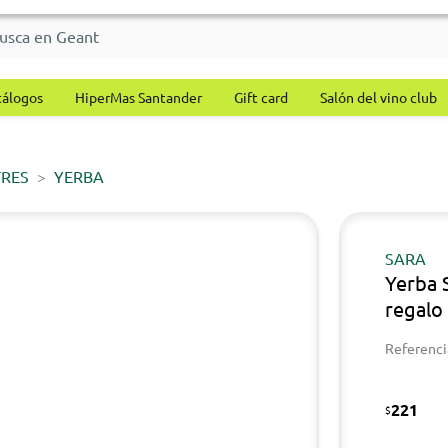
tálogos
HiperMas Santander
Gift card
Salón del vino club
TRES
YERBA
SARA
Yerba 
regalo
Referenci
221
$