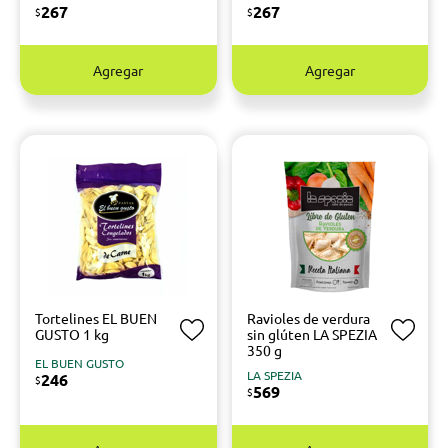
267
267
$
$
Agregar
Agregar
Tortelines EL BUEN
Ravioles de verdura
GUSTO 1 kg
sin glúten LA SPEZIA
350 g
EL BUEN GUSTO
LA SPEZIA
246
$
569
$