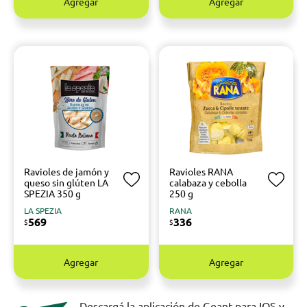
Agregar
Agregar
Ravioles de jamón y
Ravioles RANA
queso sin glúten LA
calabaza y cebolla
SPEZIA 350 g
250 g
LA SPEZIA
RANA
569
336
$
$
Agregar
Agregar
Descargá la aplicación de Geant para IOS y