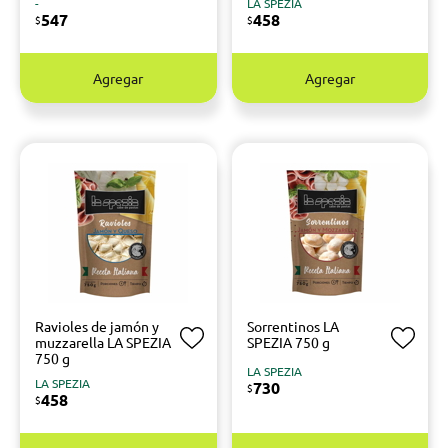
-
LA SPEZIA
547
458
$
$
Agregar
Agregar
Ravioles de jamón y
Sorrentinos LA
muzzarella LA SPEZIA
SPEZIA 750 g
750 g
LA SPEZIA
LA SPEZIA
730
$
458
$