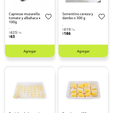
Capresse muzarella
Sorrentino cereza y
tomate y albahaca x
dambo x 300 g
100g
-
-
619
$
/ kg
625
$
/ kg
186
$
63
$
Agregar
Agregar