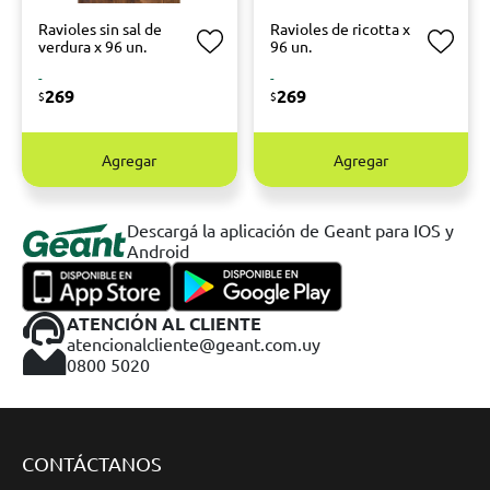
Ravioles sin sal de
Ravioles de ricotta x
verdura x 96 un.
96 un.
-
-
269
269
$
$
Agregar
Agregar
Descargá la aplicación de Geant para IOS y
Android
ATENCIÓN AL CLIENTE
atencionalcliente@geant.com.uy
0800 5020
CONTÁCTANOS