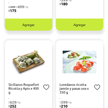
-
180
$
499
599
$
/ kg
$
175
$
Agregar
Agregar
Sicilianos Roquefort
Loredanos ricotta
Ricotta y Apio x 400
jamón y pasas uva x
g
350 g
-
-
629
599
$
/ kg
$
/ kg
252
210
$
$