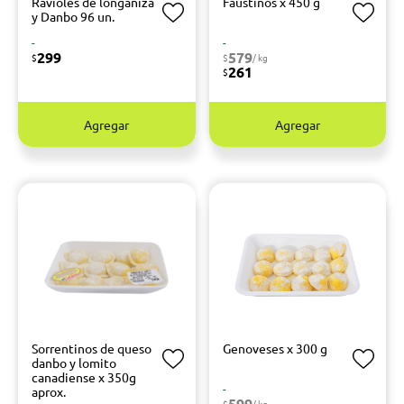
Ravioles de longaniza
Faustinos x 450 g
y Danbo 96 un.
-
-
299
579
$
$
/ kg
261
$
Agregar
Agregar
Sorrentinos de queso
Genoveses x 300 g
danbo y lomito
canadiense x 350g
-
aprox.
599
$
/ kg