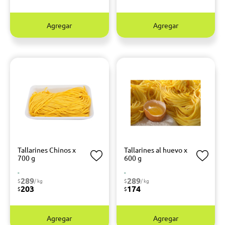
Agregar
Agregar
Tallarines Chinos x
Tallarines al huevo x
700 g
600 g
-
-
289
289
$
/ kg
$
/ kg
203
174
$
$
Agregar
Agregar