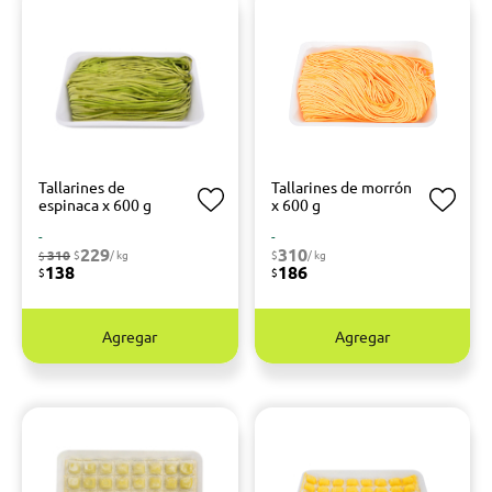
Tallarines de
Tallarines de morrón
espinaca x 600 g
x 600 g
-
-
229
310
310
$
/ kg
$
/ kg
$
138
186
$
$
Agregar
Agregar