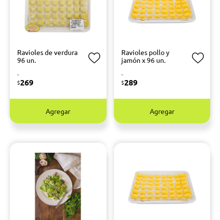
Ravioles de verdura
Ravioles pollo y
96 un.
jamón x 96 un.
-
-
269
289
$
$
Agregar
Agregar