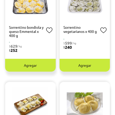
Sorrentino bondiola y
Sorrentino
queso Emmental x
vegetarianos x 400 g
400 g
-
-
599
$
/ kg
629
$
/ kg
240
$
252
$
Agregar
Agregar