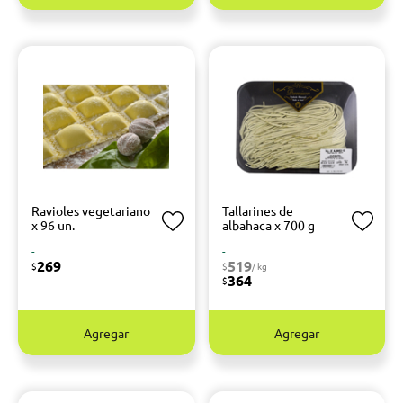
Ravioles vegetariano
Tallarines de
x 96 un.
albahaca x 700 g
-
-
269
519
$
$
/ kg
364
$
Agregar
Agregar