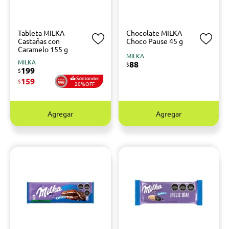
Tableta MILKA
Chocolate MILKA
Castañas con
Choco Pause 45 g
Caramelo 155 g
MILKA
MILKA
88
$
199
$
159
$
20%OFF
Agregar
Agregar