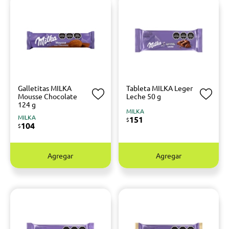
Galletitas MILKA
Tableta MILKA Leger
Mousse Chocolate
Leche 50 g
124 g
MILKA
MILKA
151
$
104
$
Agregar
Agregar