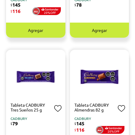
145
78
$
$
116
$
20%OFF
Agregar
Agregar
Tableta CADBURY
Tableta CADBURY
Tres Sueños 25 g
Almendras 82 g
CADBURY
CADBURY
79
145
$
$
116
$
20%OFF