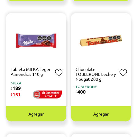
Tableta MILKA Leger
Chocolate
Almendras 110 g
TOBLERONE Leche y
Nougat 200 g
MILKA
TOBLERONE
189
$
400
$
151
$
20%OFF
Agregar
Agregar