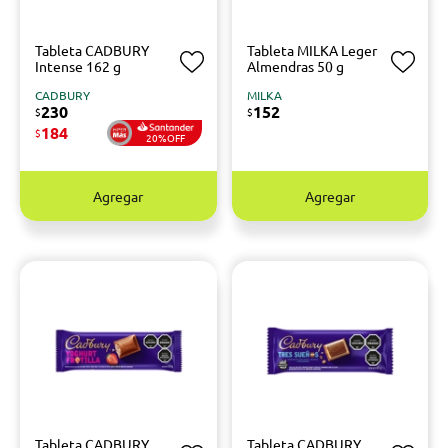
Tableta CADBURY
Tableta MILKA Leger
Intense 162 g
Almendras 50 g
CADBURY
MILKA
230
152
$
$
184
$
20%OFF
Agregar
Agregar
Tableta CADBURY
Tableta CADBURY