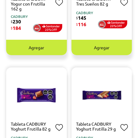
Yogur con Frutilla
Tres Sueños 82 g
162 g
CADBURY
CADBURY
145
$
230
$
116
$
20%OFF
184
$
20%OFF
Agregar
Agregar
Tableta CADBURY
Tableta CADBURY
Yoghurt Frutilla 82 g
Yoghurt Frutilla 29 g
CADBURY
CADBURY