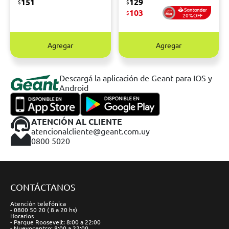
151
129
$
$
103
$
20%OFF
Agregar
Agregar
Descargá la aplicación de Geant para IOS y
Android
ATENCIÓN AL CLIENTE
atencionalcliente@geant.com.uy
0800 5020
CONTÁCTANOS
Atención telefónica
- 0800 50 20 ( 8 a 20 hs)
Horarios
- Parque Roosevelt: 8:00 a 22:00
- Nuevocentro: 8:00 a 22:00