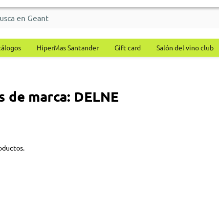
tálogos
HiperMas Santander
Gift card
Salón del vino club
s de marca: DELNE
oductos.