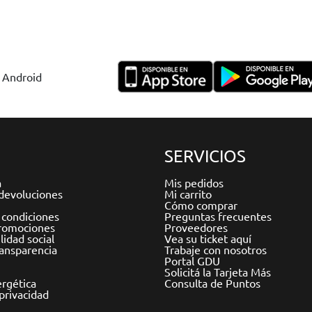
y Android
SERVICIOS
a
Mis pedidos
devoluciones
Mi carrito
Cómo comprar
 condiciones
Preguntas frecuentes
romociones
Proveedores
idad social
Vea su ticket aquí
ransparencia
Trabaje con nosotros
Portal GDU
Solicitá la Tarjeta Más
ergética
Consulta de Puntos
 privacidad