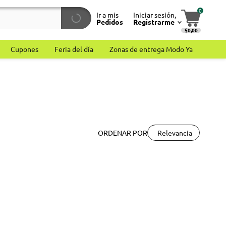
0
Ir a mis
Iniciar sesión,
Pedidos
Registrarme
$0,00
Cupones
Feria del día
Zonas de entrega Modo Ya
Relevancia
ORDENAR POR