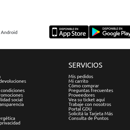
y Android
SERVICIOS
a
Mis pedidos
devoluciones
Mi carrito
Cómo comprar
 condiciones
Preguntas frecuentes
romociones
Proveedores
idad social
Vea su ticket aquí
ransparencia
Trabaje con nosotros
Portal GDU
Solicitá la Tarjeta Más
ergética
Consulta de Puntos
 privacidad