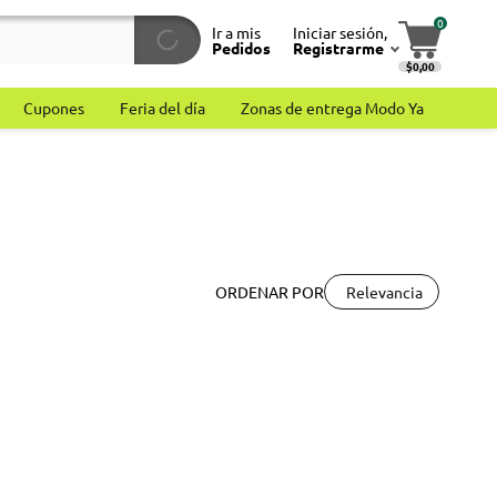
0
Ir a mis
Iniciar sesión,
Pedidos
Registrarme
$0,00
Cupones
Feria del día
Zonas de entrega Modo Ya
Relevancia
ORDENAR POR