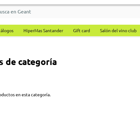
tálogos
HiperMas Santander
Gift card
Salón del vino club
s de categoría
oductos en esta categoría.