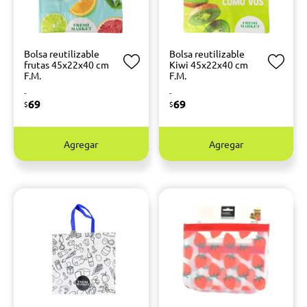
Bolsa reutilizable
Bolsa reutilizable
frutas 45x22x40 cm
Kiwi 45x22x40 cm
F.M.
F.M.
-
-
69
69
$
$
Agregar
Agregar