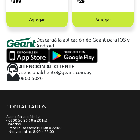
399
29
$
$
Agregar
Agregar
Descargá la aplicación de Geant para IOS y
Android
ATENCIÓN AL CLIENTE
atencionalcliente@geant.com.uy
0800 5020
CONTÁCTANOS
Atención telefónica
- 0800 50 20 ( 8 a 20 hs)
Horarios
- Parque Roosevelt: 8:00 a 22:00
- Nuevocentro: 8:00 a 22:00