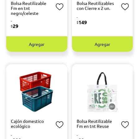
Bolsa Reutilizable
Bolsa Reutilizables
Fm en tnt
con Cierre x 2 un.
negro/celeste
-
-
149
$
29
$
Agregar
Agregar
Cajón domestico
Bolsa Reutilizable
ecológico
Fm en tnt Reuse
-
-