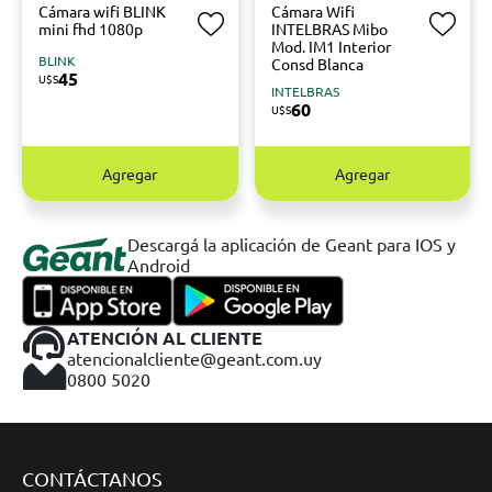
Cámara wifi BLINK
Cámara Wifi
mini fhd 1080p
INTELBRAS Mibo
Mod. IM1 Interior
BLINK
Consd Blanca
45
U$S
INTELBRAS
60
U$S
Agregar
Agregar
Descargá la aplicación de Geant para IOS y
Android
ATENCIÓN AL CLIENTE
atencionalcliente@geant.com.uy
0800 5020
CONTÁCTANOS