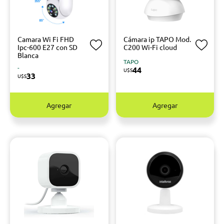
Camara Wi Fi FHD
Cámara ip TAPO Mod.
Ipc-600 E27 con SD
C200 Wi-Fi cloud
Blanca
TAPO
-
44
U$S
33
U$S
Agregar
Agregar