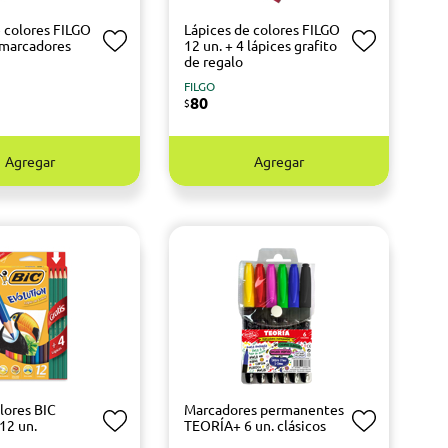
e colores FILGO
Lápices de colores FILGO
6 marcadores
12 un. + 4 lápices grafito
de regalo
FILGO
80
$
Agregar
Agregar
lores BIC
Marcadores permanentes
12 un.
TEORÍA+ 6 un. clásicos