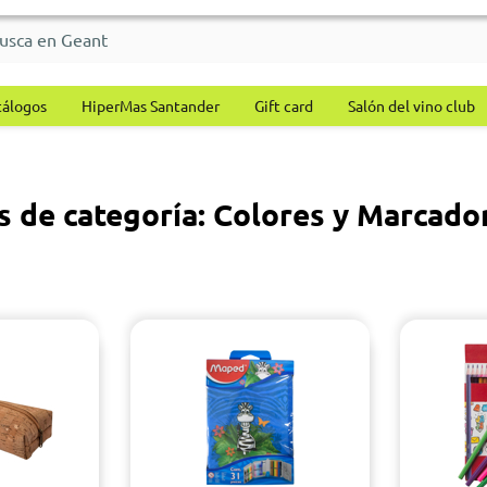
tálogos
HiperMas Santander
Gift card
Salón del vino club
s de categoría: Colores y Marcado