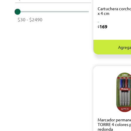
Cartuchera corcho
x 4 cm
$30
-
$2490
-
169
$
Agrega
Marcador perman
TORRE 4 colores 
redonda