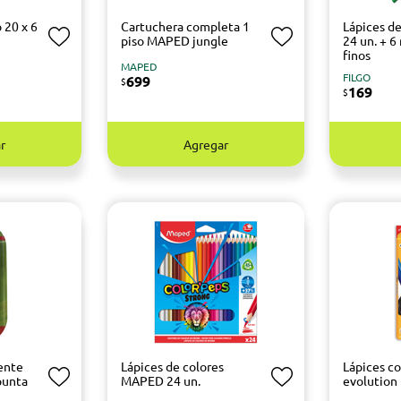
 20 x 6
Cartuchera completa 1
Lápices d
piso MAPED jungle
24 un. + 
finos
MAPED
FILGO
699
$
169
$
r
Agregar
ente
Lápices de colores
Lápices co
punta
MAPED 24 un.
evolution 