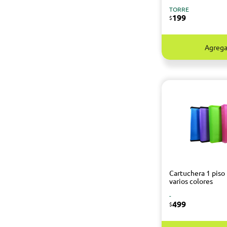
TORRE
199
$
Agrega
Cartuchera 1 piso 
varios colores
-
499
$