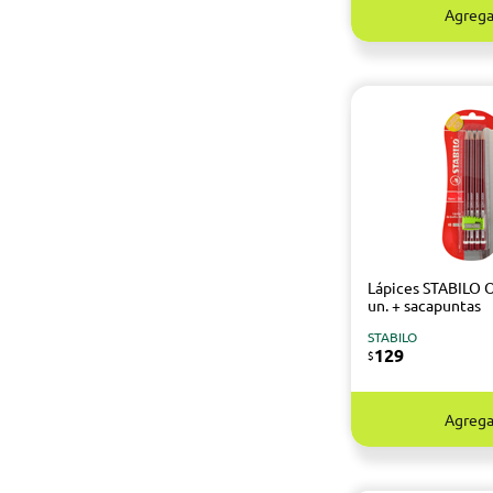
Agrega
Lápices STABILO 
un. + sacapuntas
STABILO
129
$
Agrega