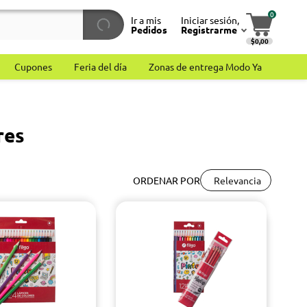
0
Ir a mis
Iniciar sesión,
Pedidos
Registrarme
$0,00
Cupones
Feria del día
Zonas de entrega Modo Ya
res
Relevancia
ORDENAR POR