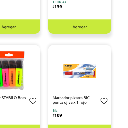
TEORIA+
139
$
Agregar
Agregar
r STABILO Boss
Marcador pizarra BIC
punta ojiva x 1 rojo
Bic
109
$