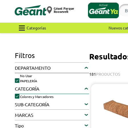
Géant Parque
Roosevelt
Categorías
Nuevos ca
Filtros
Resultado
DEPARTAMENTO
181
PRODUCTOS
No Usar
PAPELERÍA
CATEGORÍA
Colores y Marcadores
SUB-CATEGORÍA
MARCAS
Tipo