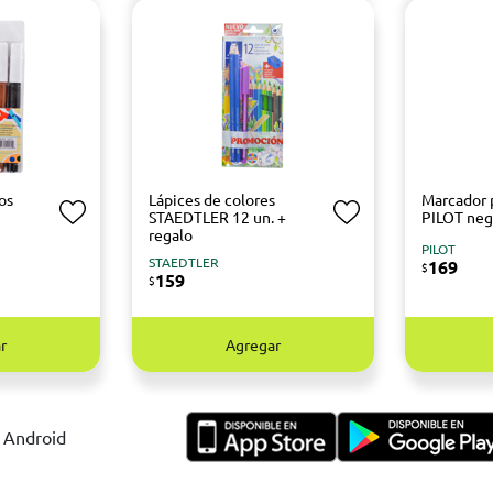
os
Lápices de colores
Marcador
STAEDTLER 12 un. +
PILOT neg
regalo
PILOT
STAEDTLER
169
$
159
$
r
Agregar
y Android