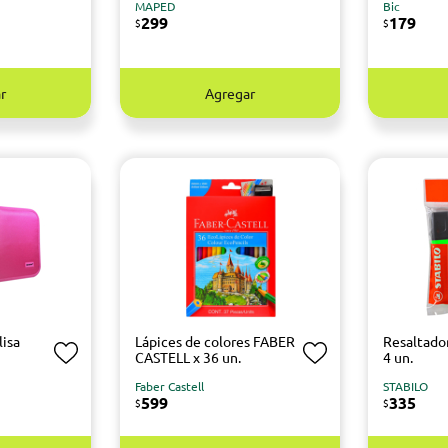
MAPED
Bic
299
179
$
$
r
Agregar
lisa
Lápices de colores FABER
Resaltado
CASTELL x 36 un.
4 un.
Faber Castell
STABILO
599
335
$
$