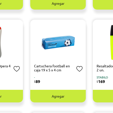
r
Agregar
Opera 4
Cartuchera football en
Resaltado
caja 19 x 5 x 4 cm
2 un.
-
STABILO
89
169
$
$
r
Agregar