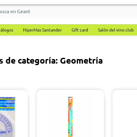
tálogos
HiperMas Santander
Gift card
Salón del vino club
s de categoría: Geometría