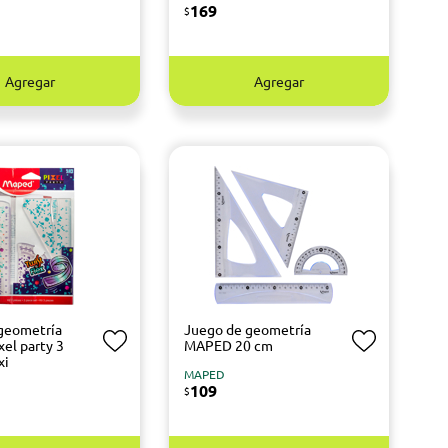
169
$
Agregar
Agregar
geometría
Juego de geometría
el party 3
MAPED 20 cm
xi
MAPED
109
$