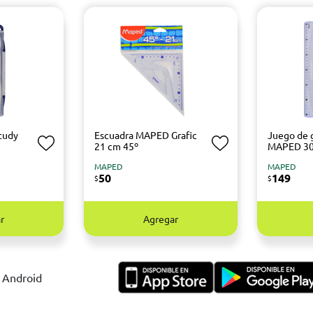
tudy
Escuadra MAPED Grafic
Juego de 
21 cm 45º
MAPED 3
MAPED
MAPED
50
149
$
$
r
Agregar
y Android