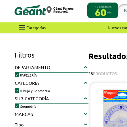
Géant Parque
Roosevelt
Categorías
Nuevos ca
Filtros
Resultado
DEPARTAMENTO
28
PRODUCTOS
PAPELERÍA
CATEGORÍA
Dibujo y Geometría
SUB-CATEGORÍA
Geometría
MARCAS
Tipo