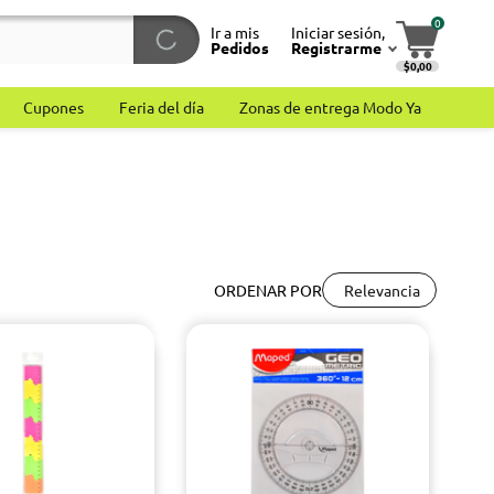
0
Ir a mis
Iniciar sesión,
Pedidos
Registrarme
$0,00
Cupones
Feria del día
Zonas de entrega Modo Ya
Relevancia
ORDENAR POR