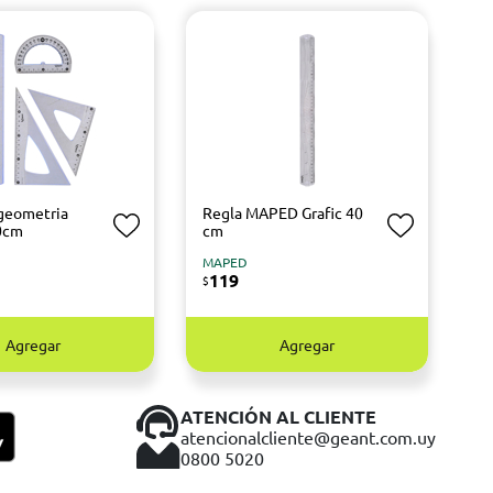
geometria
Regla MAPED Grafic 40
0cm
cm
MAPED
119
$
Agregar
Agregar
ATENCIÓN AL CLIENTE
atencionalcliente@geant.com.uy
0800 5020