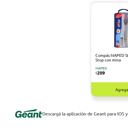
Compás MAPED S
Stop con mina
MAPED
209
$
Agrega
Descargá la aplicación de Geant para IOS 