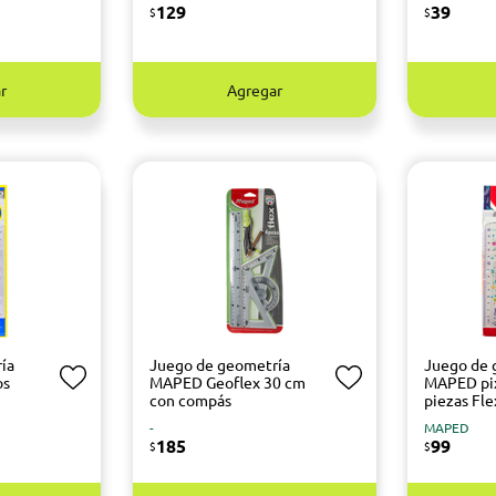
129
39
$
$
r
Agregar
ía
Juego de geometría
Juego de 
os
MAPED Geoflex 30 cm
MAPED pix
con compás
piezas Fle
-
MAPED
185
99
$
$