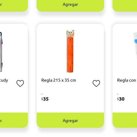
r
Agregar
tudy
Regla 215 x 35 cm
Regla con
-
-
35
30
$
$
r
Agregar