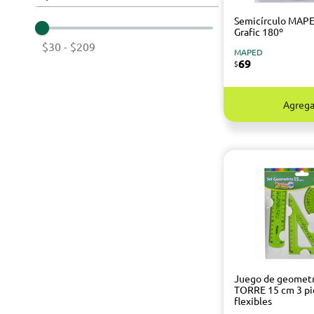
Semicírculo MAP
Grafic 180º
$30
-
$209
MAPED
69
$
Agrega
Juego de geometr
TORRE 15 cm 3 pi
flexibles