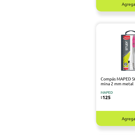
Agrega
Compás MAPED S
mina 2 mm metal
MAPED
125
$
Agrega