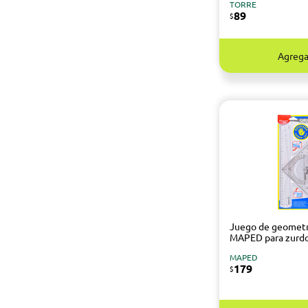
TORRE
89
$
Agrega
Juego de geometr
MAPED para zurd
MAPED
179
$