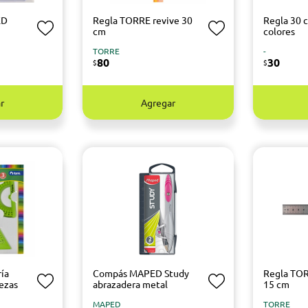
ED
Regla TORRE revive 30
Regla 30 
cm
colores
TORRE
-
80
30
$
$
r
Agregar
ía
Compás MAPED Study
Regla TOR
ezas
abrazadera metal
15 cm
MAPED
TORRE