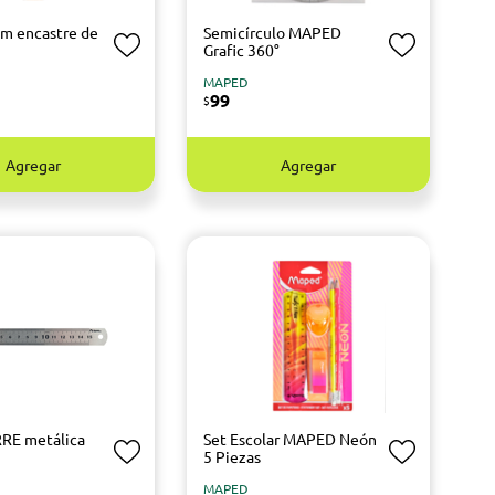
cm encastre de
Semicírculo MAPED
Grafic 360°
MAPED
99
$
Agregar
Agregar
RE metálica
Set Escolar MAPED Neón
5 Piezas
MAPED