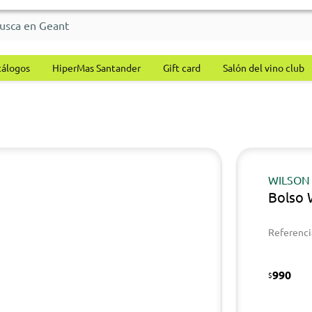
tálogos
HiperMas Santander
Gift card
Salón del vino club
WILSON
Bolso
Referenci
990
$