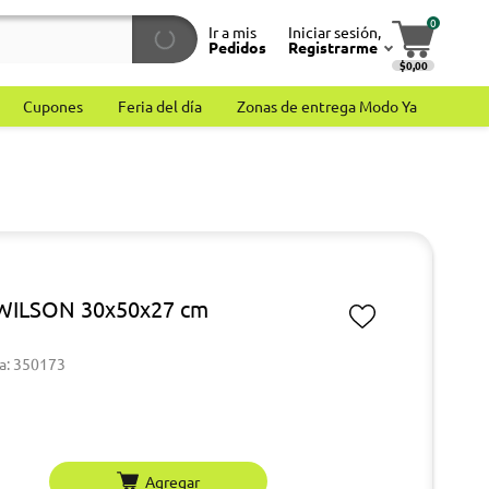
0
Ir a mis
Iniciar sesión,
Pedidos
Registrarme
$0,00
Cupones
Feria del día
Zonas de entrega Modo Ya
 WILSON 30x50x27 cm
a: 350173
Agregar