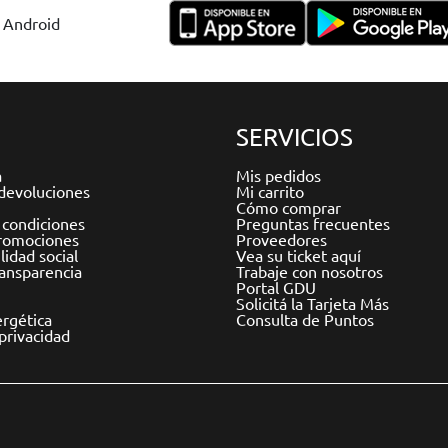
y Android
SERVICIOS
a
Mis pedidos
devoluciones
Mi carrito
Cómo comprar
 condiciones
Preguntas frecuentes
romociones
Proveedores
idad social
Vea su ticket aquí
ransparencia
Trabaje con nosotros
Portal GDU
Solicitá la Tarjeta Más
ergética
Consulta de Puntos
 privacidad