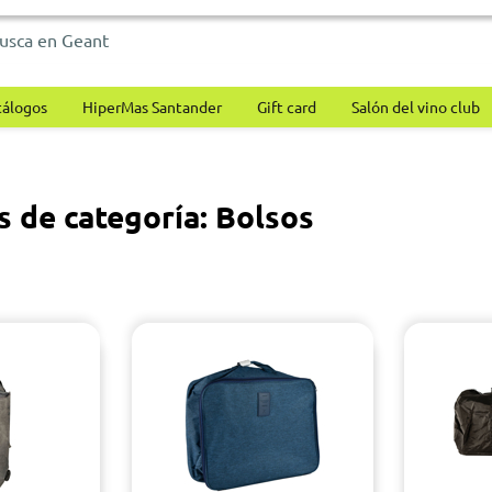
tálogos
HiperMas Santander
Gift card
Salón del vino club
s de categoría: Bolsos