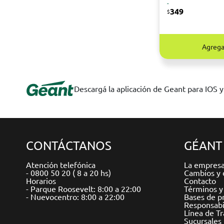
-
349
$
Agrega
Descargá la aplicación de Geant para IOS 
CONTÁCTANOS
GÉANT
Atención telefónica
La empres
- 0800 50 20 ( 8 a 20 hs)
Cambios y 
Horarios
Contacto
- Parque Roosevelt: 8:00 a 22:00
Términos y
- Nuevocentro: 8:00 a 22:00
Bases de p
Responsabil
Línea de T
Sucursales