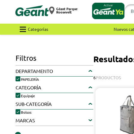
Géant Parque
Roosevelt
Categorías
Nuevos ca
Filtros
Resultado
DEPARTAMENTO
6
PRODUCTOS
PAPELERÍA
CATEGORÍA
Equipaje
SUB-CATEGORÍA
Bolsos
MARCAS