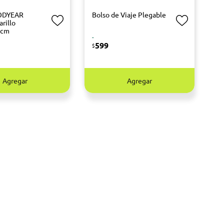
ODYEAR
Bolso de Viaje Plegable
rillo
 cm
-
R
599
$
Agregar
Agregar