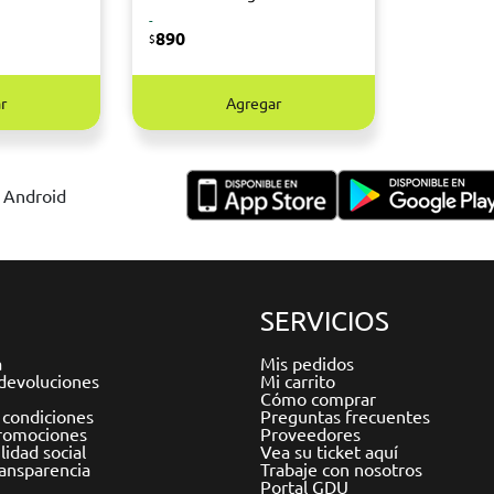
-
890
$
r
Agregar
y Android
SERVICIOS
a
Mis pedidos
devoluciones
Mi carrito
Cómo comprar
 condiciones
Preguntas frecuentes
romociones
Proveedores
idad social
Vea su ticket aquí
ransparencia
Trabaje con nosotros
Portal GDU