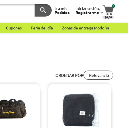
0
Ir a mis
Iniciar sesión,
Pedidos
Registrarme
$0,00
Cupones
Feria del día
Zonas de entrega Modo Ya
Relevancia
ORDENAR POR