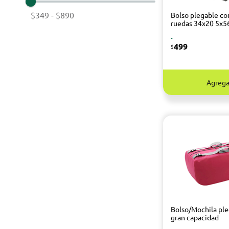
$349
-
$890
Bolso plegable co
ruedas 34x20 5x5
-
499
$
Agrega
Bolso/Mochila pl
gran capacidad