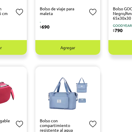
n
Bolso de viaje para
Bolso GO
6 cm
maleta
Negro/Ama
65x30x30
-
GOODYEA
690
$
790
$
r
Agregar
egable
Bolso con
compartimiento
resistente al agua