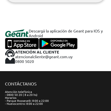
Descargá la aplicación de Geant para IOS y
Android
ATENCIÓN AL CLIENTE
atencionalcliente@geant.com.uy
0800 5020
CONTÁCTANOS
Atención telefónica
- 0800 50 20 ( 8 a 20 hs)
Horarios
- Parque Roosevelt: 8:00 a 22:00
- Nuevocentro: 8:00 a 22:00