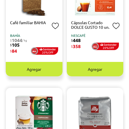
Café familiar BAHIA
Cápsulas Cortado
DOLCE GUSTO 10 un.
BAHÍA
NESCAFÉ
1044
448
$
/ kg
$
105
$
358
$
20%OFF
84
$
20%OFF
Agregar
Agregar