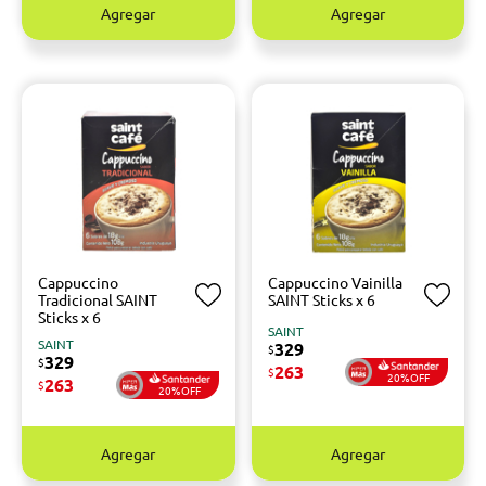
Agregar
Agregar
Cappuccino
Cappuccino Vainilla
Tradicional SAINT
SAINT Sticks x 6
Sticks x 6
SAINT
SAINT
329
$
329
$
263
$
20%OFF
263
$
20%OFF
Agregar
Agregar