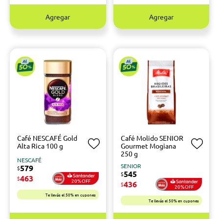
Agregar
Agregar
Café NESCAFÉ Gold
Café Molido SENIOR
Alta Rica 100 g
Gourmet Mogiana
250 g
NESCAFÉ
SENIOR
579
$
545
$
463
$
20%OFF
436
$
20%OFF
Te llevás el 50% en cupones
Te llevás el 50% en cupones