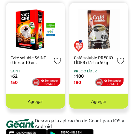
Café soluble SAINT
Café soluble PRECIO
sticks x 10 un.
LÍDER clásico 50 g
SAINT
PRECIO LÍDER
62
100
$
$
50
80
$
$
20%OFF
20%OFF
Agregar
Agregar
Descargá la aplicación de Geant para IOS y
Android