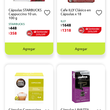
Cápsulas STARBUCKS
Cafe ILLY Clásico en
Cappuccino 10 un.
Cápsulas x 18
100 g
ILLY
STARBUCKS
1648
$
448
$
1318
$
20%OFF
358
$
20%OFF
Agregar
Agregar
Cápsulas Cappuccino
Cápsulas LAVAZZA