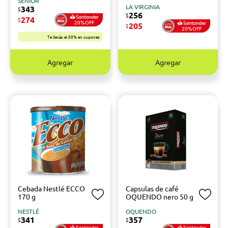
SENIOR
LA VIRGINIA
343
$
256
$
274
$
20%OFF
205
$
20%OFF
Te llevás el 50% en cupones
Agregar
Agregar
Cebada Nestlé ECCO
Capsulas de café
170 g
OQUENDO nero 50 g
NESTLÉ
OQUENDO
341
357
$
$