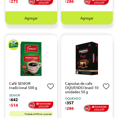
273
286
$
$
20%OFF
20%OFF
Agregar
Agregar
Café SENIOR
Capsulas de cafe
tradicional 500 g
OQUENDO brasil 10
unidades 50 g
SENIOR
OQUENDO
642
$
357
$
514
$
20%OFF
286
$
20%OFF
Te llevás el 50% en cupones