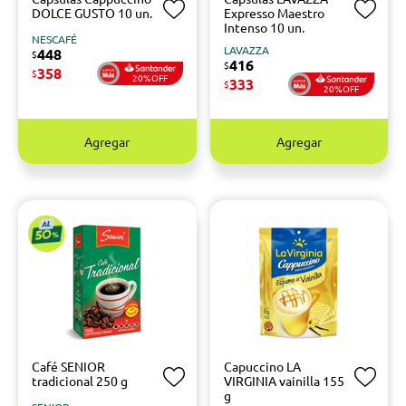
DOLCE GUSTO 10 un.
Expresso Maestro
Intenso 10 un.
NESCAFÉ
LAVAZZA
448
$
416
$
358
$
20%OFF
333
$
20%OFF
Agregar
Agregar
Café SENIOR
Capuccino LA
tradicional 250 g
VIRGINIA vainilla 155
g