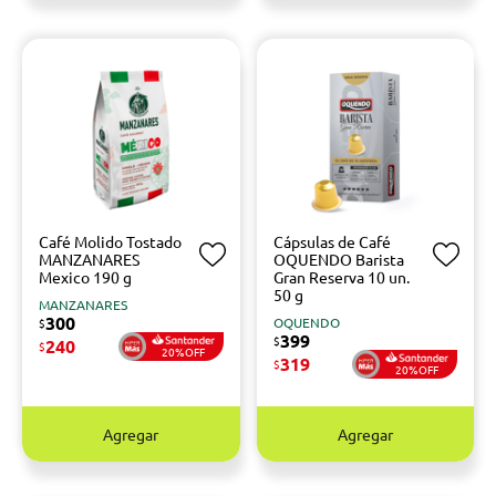
Café Molido Tostado
Cápsulas de Café
MANZANARES
OQUENDO Barista
Mexico 190 g
Gran Reserva 10 un.
50 g
MANZANARES
300
OQUENDO
$
399
$
240
$
20%OFF
319
$
20%OFF
Agregar
Agregar