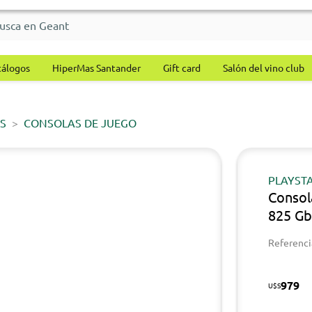
tálogos
HiperMas Santander
Gift card
Salón del vino club
S
CONSOLAS DE JUEGO
PLAYST
Consol
825 G
Referenci
979
U$S