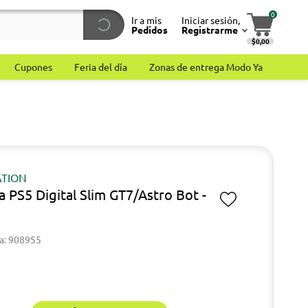
0
Ir a mis
Iniciar sesión,
Pedidos
Registrarme
$0,00
Cupones
Feria del día
Zonas de entrega Modo Ya
ATION
a PS5 Digital Slim GT7/Astro Bot -
b
a: 908955