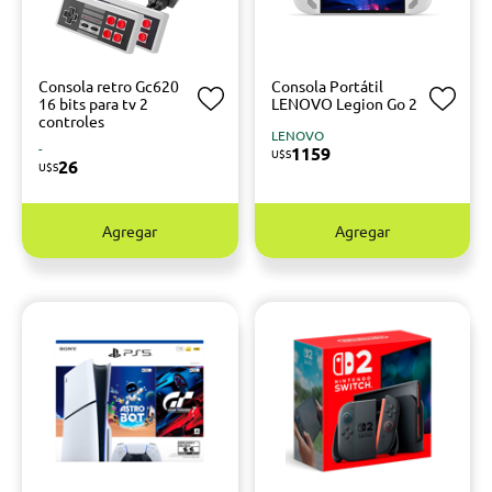
Consola retro Gc620
Consola Portátil
16 bits para tv 2
LENOVO Legion Go 2
controles
LENOVO
-
1159
U$S
26
U$S
Agregar
Agregar