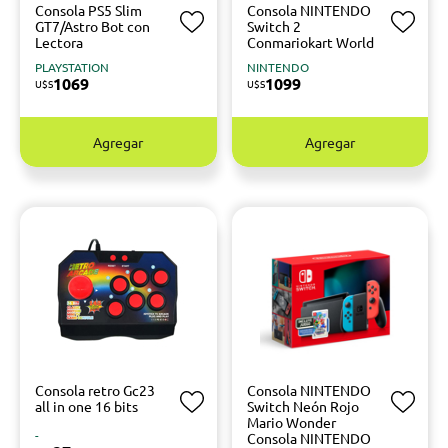
Consola PS5 Slim
Consola NINTENDO
GT7/Astro Bot con
Switch 2
Lectora
Conmariokart World
PLAYSTATION
NINTENDO
1069
1099
U$S
U$S
Agregar
Agregar
Consola retro Gc23
Consola NINTENDO
all in one 16 bits
Switch Neón Rojo
Mario Wonder
-
Consola NINTENDO