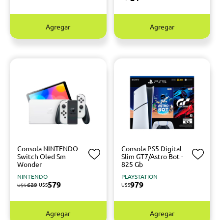
Agregar
Agregar
Consola NINTENDO
Consola PS5 Digital
Switch Oled Sm
Slim GT7/Astro Bot -
Wonder
825 Gb
NINTENDO
PLAYSTATION
579
979
629
U$S
U$S
U$S
Agregar
Agregar