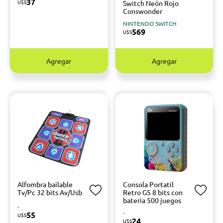
37
U$S
Switch Neón Rojo
Conswonder
NINTENDO SWITCH
569
U$S
Agregar
Agregar
Alfombra bailable
Consola Portatil
Tv/Pc 32 bits Av/Usb
Retro G5 8 bits con
bateria 500 juegos
-
-
55
U$S
24
U$S