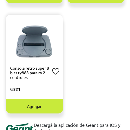
Consola retro super 8
bits ty888 para tv 2
controles
-
21
U$S
Agregar
Descargá la aplicación de Geant para IOS y