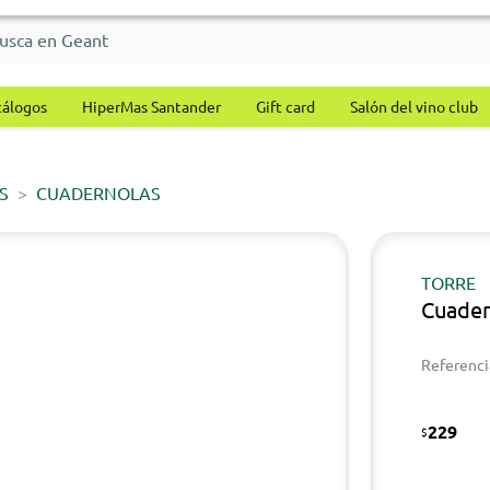
tálogos
HiperMas Santander
Gift card
Salón del vino club
S
CUADERNOLAS
TORRE
Cuader
Referenci
229
$