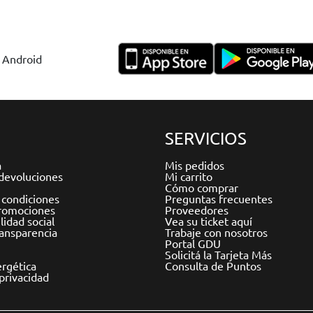
y Android
SERVICIOS
a
Mis pedidos
devoluciones
Mi carrito
Cómo comprar
 condiciones
Preguntas frecuentes
romociones
Proveedores
idad social
Vea su ticket aquí
ransparencia
Trabaje con nosotros
Portal GDU
Solicitá la Tarjeta Más
ergética
Consulta de Puntos
 privacidad