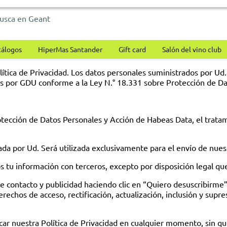
tálogos
HiperMas Santander
Gift card
Salón del vino club