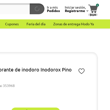
0
Ir a mis
Iniciar sesión,
Pedidos
Registrarme
$0,00
Cupones
Feria del día
Zonas de entrega Modo Ya
rante de inodoro Inodorox Pino
a: 353968