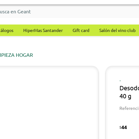
tálogos
HiperMas Santander
Gift card
Salón del vino club
MPIEZA HOGAR
-
Desodo
40 g
Referenci
44
$