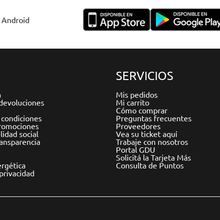
y Android
SERVICIOS
a
Mis pedidos
devoluciones
Mi carrito
Cómo comprar
 condiciones
Preguntas frecuentes
romociones
Proveedores
idad social
Vea su ticket aquí
ransparencia
Trabaje con nosotros
Portal GDU
Solicitá la Tarjeta Más
ergética
Consulta de Puntos
 privacidad