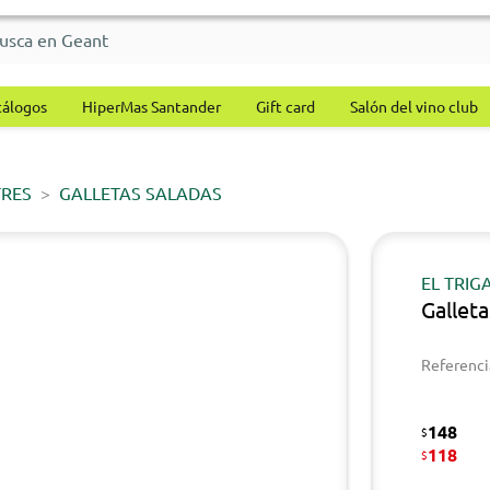
tálogos
HiperMas Santander
Gift card
Salón del vino club
TRES
GALLETAS SALADAS
EL TRIG
Gallet
Referenci
148
$
118
$