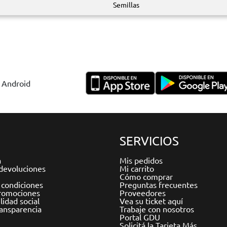
Semillas
y Android
SERVICIOS
a
Mis pedidos
devoluciones
Mi carrito
Cómo comprar
 condiciones
Preguntas frecuentes
romociones
Proveedores
idad social
Vea su ticket aquí
ransparencia
Trabaje con nosotros
Portal GDU
Solicitá la Tarjeta Más