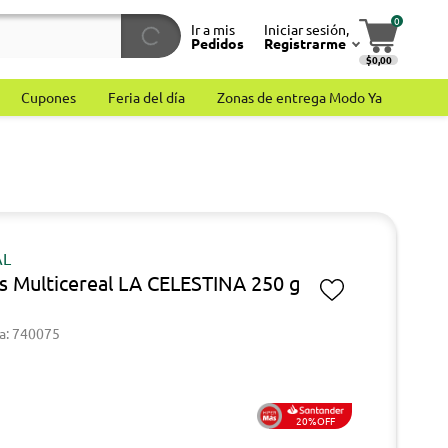
0
Ir a mis
Iniciar sesión,
Pedidos
Registrarme
$0,00
Cupones
Feria del día
Zonas de entrega Modo Ya
AL
as Multicereal LA CELESTINA 250 g
a: 740075
20%OFF