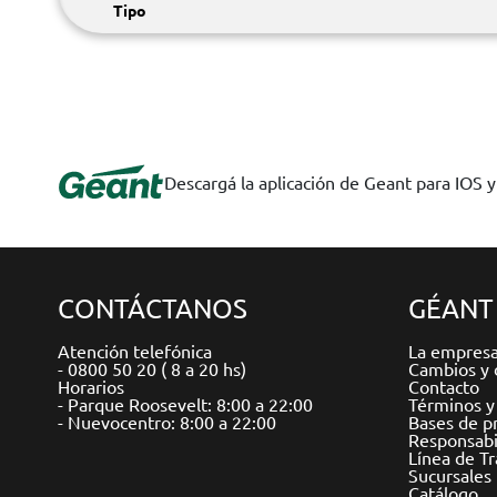
Tipo
Descargá la aplicación de Geant para IOS 
CONTÁCTANOS
GÉANT
Atención telefónica
La empres
- 0800 50 20 ( 8 a 20 hs)
Cambios y 
Horarios
Contacto
- Parque Roosevelt: 8:00 a 22:00
Términos y
- Nuevocentro: 8:00 a 22:00
Bases de p
Responsabil
Línea de T
Sucursales
Catálogo