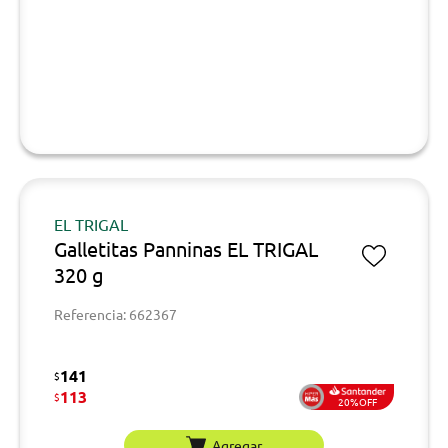
EL TRIGAL
Galletitas Panninas EL TRIGAL
320 g
Referencia: 662367
141
$
113
$
20%OFF
Agregar