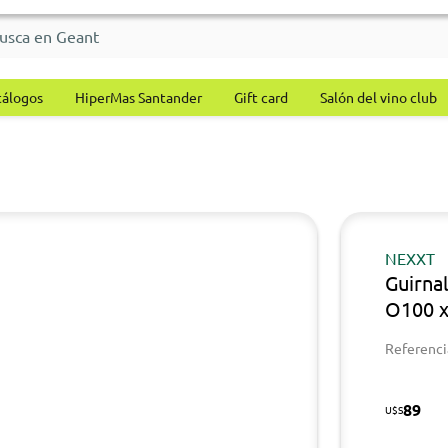
tálogos
HiperMas Santander
Gift card
Salón del vino club
NEXXT
Guirna
O100 x
Referenci
89
U$S