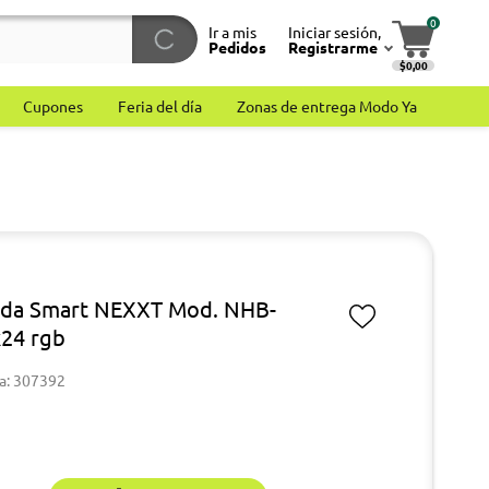
0
Ir a mis
Iniciar sesión,
Pedidos
Registrarme
$0,00
Cupones
Feria del día
Zonas de entrega Modo Ya
lda Smart NEXXT Mod. NHB-
24 rgb
a: 307392