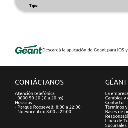
Tipo
Descargá la aplicación de Geant para IOS 
CONTÁCTANOS
GÉANT
Atención telefónica
La empres
- 0800 50 20 ( 8 a 20 hs)
Cambios y 
Horarios
Contacto
- Parque Roosevelt: 8:00 a 22:00
Términos y
- Nuevocentro: 8:00 a 22:00
Bases de p
Responsabil
Línea de T
Sucursales