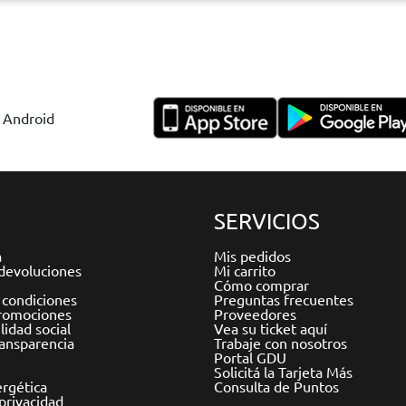
y Android
SERVICIOS
a
Mis pedidos
devoluciones
Mi carrito
Cómo comprar
 condiciones
Preguntas frecuentes
romociones
Proveedores
idad social
Vea su ticket aquí
ransparencia
Trabaje con nosotros
Portal GDU
Solicitá la Tarjeta Más
ergética
Consulta de Puntos
 privacidad