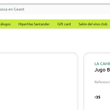
tálogos
HiperMas Santander
Gift card
Salón del vino club
LA CAM
Jugo B
Referenci
35
$