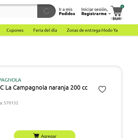
0
Ir a mis
Iniciar sesión,
Pedidos
Registrarme
$0,00
Cupones
Feria del día
Zonas de entrega Modo Ya
PAGNOLA
C La Campagnola naranja 200 cc
a: 570152
Agregar