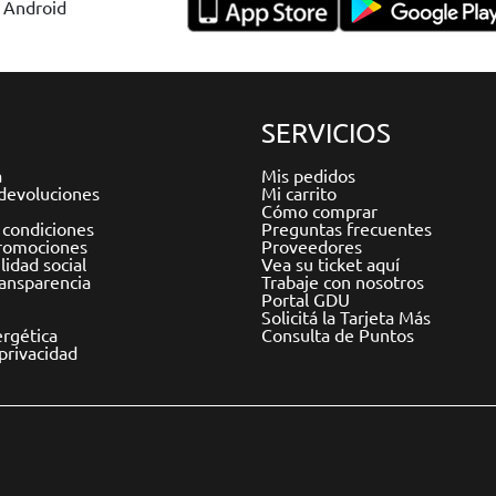
y Android
SERVICIOS
a
Mis pedidos
devoluciones
Mi carrito
Cómo comprar
 condiciones
Preguntas frecuentes
romociones
Proveedores
idad social
Vea su ticket aquí
ransparencia
Trabaje con nosotros
Portal GDU
Solicitá la Tarjeta Más
ergética
Consulta de Puntos
 privacidad