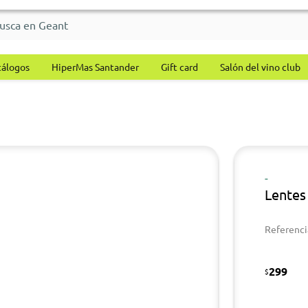
tálogos
HiperMas Santander
Gift card
Salón del vino club
-
Lentes
Referenci
299
$