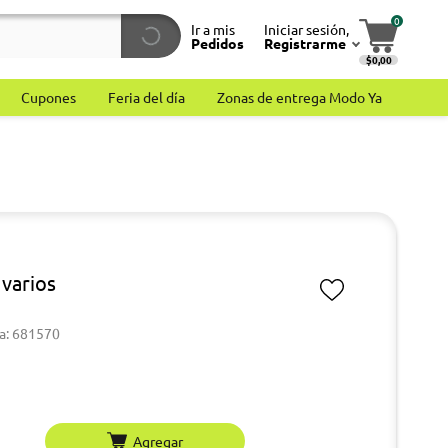
0
Ir a mis
Iniciar sesión,
Pedidos
Registrarme
$0,00
Cupones
Feria del día
Zonas de entrega Modo Ya
 varios
a: 681570
Agregar