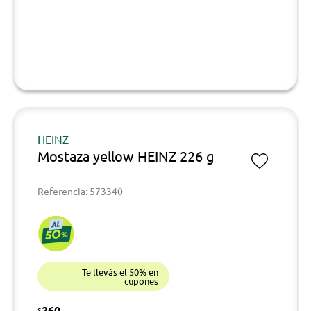
HEINZ
Mostaza yellow HEINZ 226 g
Referencia: 573340
Te llevás el 50% en
cupones
260
$